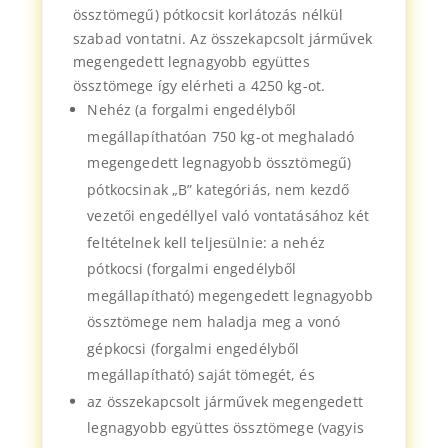
össztömegű) pótkocsit korlátozás nélkül
szabad vontatni. Az összekapcsolt járművek
megengedett legnagyobb együttes
össztömege így elérheti a 4250 kg-ot.
Nehéz (a forgalmi engedélyből
megállapíthatóan 750 kg-ot meghaladó
megengedett legnagyobb össztömegű)
pótkocsinak „B” kategóriás, nem kezdő
vezetői engedéllyel való vontatásához két
feltételnek kell teljesülnie: a nehéz
pótkocsi (forgalmi engedélyből
megállapítható) megengedett legnagyobb
össztömege nem haladja meg a vonó
gépkocsi (forgalmi engedélyből
megállapítható) saját tömegét, és
az összekapcsolt járművek megengedett
legnagyobb együttes össztömege (vagyis