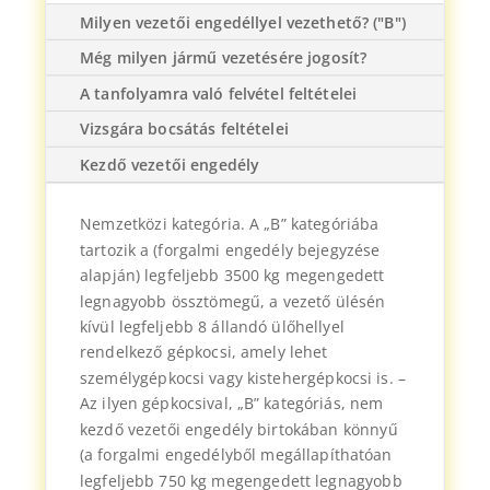
Milyen vezetői engedéllyel vezethető? ("B")
Még milyen jármű vezetésére jogosít?
A tanfolyamra való felvétel feltételei
Vizsgára bocsátás feltételei
Kezdő vezetői engedély
Nemzetközi kategória. A „B” kategóriába
tartozik a (forgalmi engedély bejegyzése
alapján) legfeljebb 3500 kg megengedett
legnagyobb össztömegű, a vezető ülésén
kívül legfeljebb 8 állandó ülőhellyel
rendelkező gépkocsi, amely lehet
személygépkocsi vagy kistehergépkocsi is. –
Az ilyen gépkocsival, „B” kategóriás, nem
kezdő vezetői engedély birtokában könnyű
(a forgalmi engedélyből megállapíthatóan
legfeljebb 750 kg megengedett legnagyobb