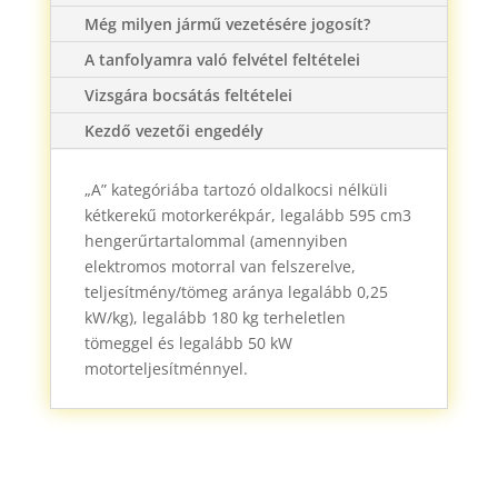
Még milyen jármű vezetésére jogosít?
A tanfolyamra való felvétel feltételei
Vizsgára bocsátás feltételei
Kezdő vezetői engedély
„A” kategóriába tartozó oldalkocsi nélküli
kétkerekű motorkerékpár, legalább 595 cm3
hengerűrtartalommal (amennyiben
elektromos motorral van felszerelve,
teljesítmény/tömeg aránya legalább 0,25
kW/kg), legalább 180 kg terheletlen
tömeggel és legalább 50 kW
motorteljesítménnyel.